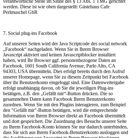
verantwortliche Stelle im Sinne des § 13 Abs. 1 TMG gerichtet
werden. Diese ist wie oben dargestellt: Gästehaus Cafe
Perlmuschel GbR
7. Social plug-ins Facebook
Auf unseren Seiten wird der Java Scriptcode des social network
„Facebook“ nachgeladen. Wenn Sie in Ihrem Browser
Javascript aktiviert und keinen Javascriptblocker installiert
haben, wird Ihr Browser ggf. personenbezogene Daten an
Facebook, 1601 South California Avenue, Parlo Alto, CA
94303, USA übermitteln. Dies erfolgt bereits durch den Aufruf
unserer Homepage, wenn Sie zu diesem Zeitpunkt bei Facebook
über ihr Benutzerkonto eingeloggt sind. Eine Datenweitergabe
erfolgt unabhängig davon, ob Sie die jeweiligen Plug-ins
betätigen, z.B. den „Gefällt mir“-Button drücken. Die so
gesammelten Daten kann Facebook Ihrem Benutzerkonto
zuordnen. Wenn Sie mit den Plugins interagieren, zum Beispiel
den "Gefällt mir"-Button betätigen, wird die entsprechende
Information von Ihrem Browser direkt an Facebook übermittelt
und dort gespeichert. Die Zuordnung des Besuchs unserer Seite
zu Ihrem Facebook-Konto können Sie nur dadurch unterbinden,
dass Sie sich aus Ihrem Facebook-Benutzerkonto ausloggen und
die Ausführung von Javascript in Ihrem Browser blockieren.