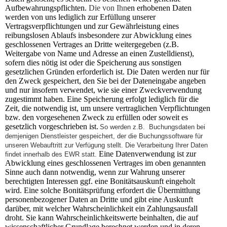
Aufbewahrungspflichten.
Die von Ihn
en erhobenen Daten
werden von uns lediglich zur Erfüllung unserer
Vertragsverpflichtungen und zur Gewährleistung eines
reibungslosen Ablaufs insbesondere zur Abwicklung eines
geschlossenen Vertrages an Dritte weitergegeben (z.B.
Weitergabe von Name und Adresse an einen Zustelldienst),
sofern dies nötig ist oder die Speicherung aus sonstigen
gesetzlichen Gründen erforderlich ist. Die Daten werden nur für
den Zweck gespeichert, den Sie bei der Dateneingabe angeben
und nur insofern verwendet, wie sie einer Zweckverwendung
zugestimmt haben. Eine Speicherung erfolgt lediglich für die
Zeit, die notwendig ist, um unsere vertraglichen Verpflichtungen
bzw. den vorgesehenen Zweck zu erfüllen oder soweit es
gesetzlich vorgeschrieben ist.
So werden z.B. Buchungsdaten bei
demjenigen Dienstleister gespeichert, der die Buchungssoftware für
unseren Webauftritt zur Verfügung stellt. Die Verarbeitung Ihrer Daten
Eine Datenverwendung ist zur
findet innerhalb des EWR statt.
Abwicklung eines geschlossenen Vertrages im oben genannten
Sinne auch dann notwendig, wenn zur Wahrung unserer
berechtigten Interessen ggf. eine Bonitätsauskunft eingeholt
wird. Eine solche Bonitätsprüfung erfordert die Übermittlung
personenbezogener Daten an Dritte und gibt eine Auskunft
darüber, mit welcher Wahrscheinlichkeit ein Zahlungsausfall
droht. Sie kann Wahrscheinlichkeitswerte beinhalten, die auf
wissenschaftlicher Grundlage berechnet werden und in deren